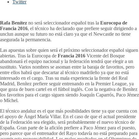
Twitter
Rafa Benítez
no será seleccionador español tras la
Eurocopa de
Francia 2016
, el técnico ha declarado que prefiere seguir dirigiendo a
unclun aunque su futuro no está claro ya que el Newcastle no tiene
asegurada la permanencia.
Las apuestas sobre quien será el próximo seleccionador español siguen
abiertas. Tras la Eurocopa de
Francia 2016
Vicente del Bosque
abandonará el equipo nacional y la federación tendrá que elegir a un
sustituto. Varios nombres se asoman entre la baraja de favoritos, pero
entre ellos habrá que descartar al técnico madrileño ya que no está
interesado en el cargo. Tras su mala experiencia la frente del Real
Madrid, Benítez prefiere seguir entrenando en la Premier League, ya
que goza de buen cartel en el fútbol inglés. Con la negativa de Benítez
los favoritos para el cargo siguen siendo Joaquín Caparrós, Paco Jémez
o Míchel.
El técnico andaluz es el que más posibilidades tiene ya que cuenta con
el apoyo de Ángel María Villar. En el caso de que el actual presidente
de la Federación sea elegido, será probablemente el nuevo técnico de
España. Gran parte de la afición prefiere a Paco Jémez para el puesto,
pero parece que el entrenador del Rayo todavía no está preparado para
asumir esta responsabilidad. Los malos resultados en el Olympique de