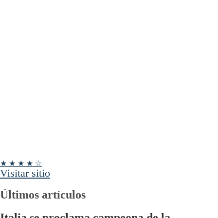
★ ★ ★ ★ ☆
Visitar sitio
Últimos artículos
Italia se proclama campeona de la