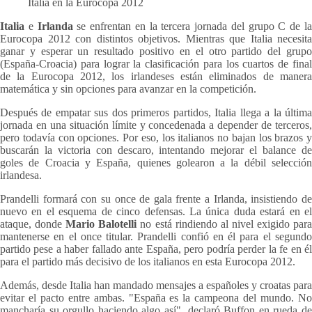
Italia en la Eurocopa 2012
Italia
e
Irlanda
se enfrentan en la tercera jornada del grupo C de l
Eurocopa 2012 con distintos objetivos. Mientras que Italia necesita
ganar y esperar un resultado positivo en el otro partido del grupo
(España-Croacia) para lograr la clasificación para los cuartos de final
de la Eurocopa 2012, los irlandeses están eliminados de manera
matemática y sin opciones para avanzar en la competición.
Después de empatar sus dos primeros partidos, Italia llega a la última
jornada en una situación límite y concedenada a depender de terceros,
pero todavía con opciones. Por eso, los italianos no bajan los brazos y
buscarán la victoria con descaro, intentando mejorar el balance de
goles de Croacia y España, quienes golearon a la débil selección
irlandesa.
Prandelli formará con su once de gala frente a Irlanda, insistiendo de
nuevo en el esquema de cinco defensas. La única duda estará en el
ataque, donde
Mario Balotelli
no está rindiendo al nivel exigido par
mantenerse en el once titular. Prandelli confió en él para el segundo
partido pese a haber fallado ante España, pero podría perder la fe en él
para el partido más decisivo de los italianos en esta Eurocopa 2012.
Además, desde Italia han mandado mensajes a españoles y croatas para
evitar el pacto entre ambas. "España es la campeona del mundo. No
mancharía su orgullo haciendo algo así", declaró Buffon en rueda de