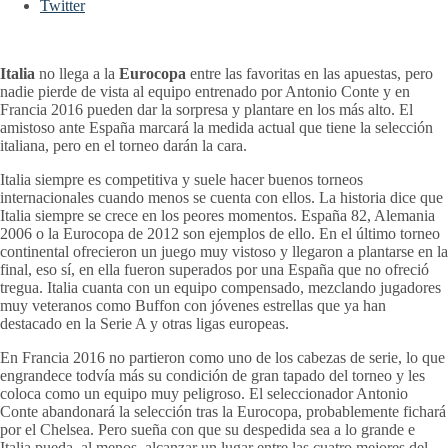
Twitter
Italia
no llega a la
Eurocopa
entre las favoritas en las apuestas, pero
nadie pierde de vista al equipo entrenado por Antonio Conte y en
Francia 2016 pueden dar la sorpresa y plantare en los más alto. El
amistoso ante España marcará la medida actual que tiene la selección
italiana, pero en el torneo darán la cara.
Italia siempre es competitiva y suele hacer buenos torneos
internacionales cuando menos se cuenta con ellos. La historia dice que
Italia siempre se crece en los peores momentos. España 82, Alemania
2006 o la Eurocopa de 2012 son ejemplos de ello. En el último torneo
continental ofrecieron un juego muy vistoso y llegaron a plantarse en la
final, eso sí, en ella fueron superados por una España que no ofreció
tregua. Italia cuanta con un equipo compensado, mezclando jugadores
muy veteranos como Buffon con jóvenes estrellas que ya han
destacado en la Serie A y otras ligas europeas.
En Francia 2016 no partieron como uno de los cabezas de serie, lo que
engrandece todvía más su condición de gran tapado del torneo y les
coloca como un equipo muy peligroso. El seleccionador Antonio
Conte abandonará la selección tras la Eurocopa, probablemente fichará
por el Chelsea. Pero sueña con que su despedida sea a lo grande e
Italia pueda, al menos, alcanzar un lugar entre las cuatro mejores del