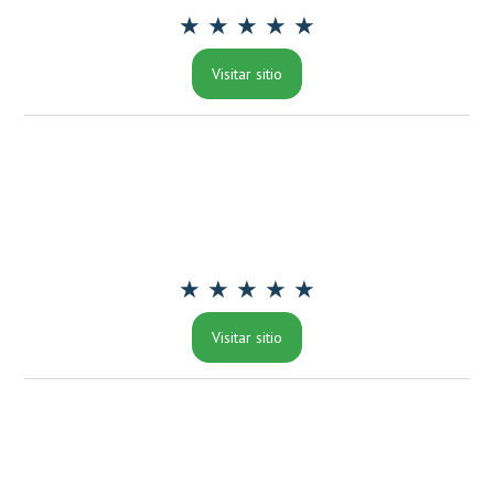
★ ★ ★ ★ ★
Visitar sitio
★ ★ ★ ★ ★
Visitar sitio