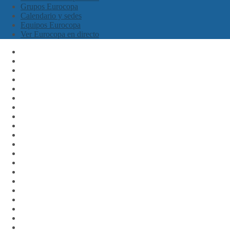
Grupos Eurocopa
Calendario y sedes
Equipos Eurocopa
Ver Eurocopa en directo