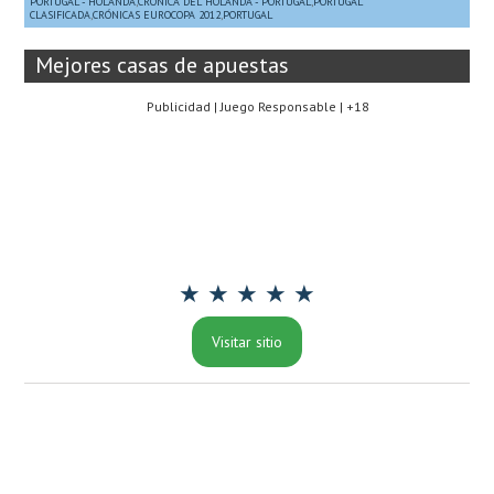
PORTUGAL - HOLANDA
,
CRÓNICA DEL HOLANDA - PORTUGAL
,
PORTUGAL
CLASIFICADA
,
CRÓNICAS EUROCOPA 2012
,
PORTUGAL
Mejores casas de apuestas
Publicidad | Juego Responsable | +18
★ ★ ★ ★ ★
Visitar sitio