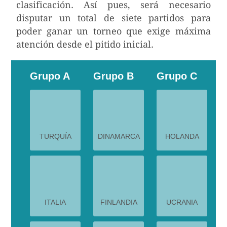
clasificación. Así pues, será necesario
disputar un total de siete partidos para
poder ganar un torneo que exige máxima
atención desde el pitido inicial.
Grupo A
Grupo B
Grupo C
TURQUÍA
DINAMARCA
HOLANDA
ITALIA
FINLANDIA
UCRANIA