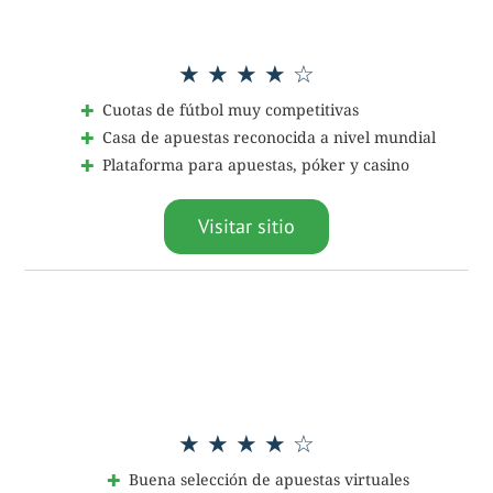
★ ★ ★ ★ ☆
Cuotas de fútbol muy competitivas
Casa de apuestas reconocida a nivel mundial
Plataforma para apuestas, póker y casino
Visitar sitio
★ ★ ★ ★ ☆
Buena selección de apuestas virtuales