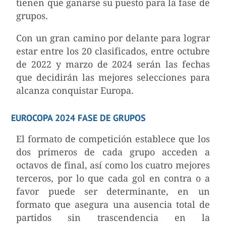
tienen que ganarse su puesto para la fase de
grupos.
Con un gran camino por delante para lograr
estar entre los 20 clasificados, entre octubre
de 2022 y marzo de 2024 serán las fechas
que decidirán las mejores selecciones para
alcanza conquistar Europa.
EUROCOPA 2024 FASE DE GRUPOS
El formato de competición establece que los
dos primeros de cada grupo acceden a
octavos de final, así como los cuatro mejores
terceros, por lo que cada gol en contra o a
favor puede ser determinante, en un
formato que asegura una ausencia total de
partidos sin trascendencia en la