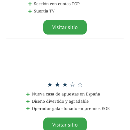
Sección con cuotas TOP
Suertia TV
Visitar sitio
★ ★ ★ ☆ ☆
Nueva casa de apuestas en España
Diseño divertido y agradable
Operador galardonado en premios EGR
Visitar sitio