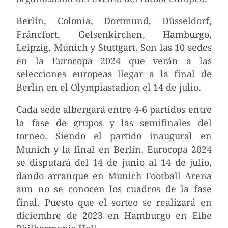
Berlín, Colonia, Dortmund, Düsseldorf,
Fráncfort, Gelsenkirchen, Hamburgo,
Leipzig, Múnich y Stuttgart. Son las 10 sedes
en la Eurocopa 2024 que verán a las
selecciones europeas llegar a la final de
Berlin en el Olympiastadion el 14 de julio.
Cada sede albergará entre 4-6 partidos entre
la fase de grupos y las semifinales del
torneo. Siendo el partido inaugural en
Munich y la final en Berlín. Eurocopa 2024
se disputará del 14 de junio al 14 de julio,
dando arranque en Munich Football Arena
aun no se conocen los cuadros de la fase
final. Puesto que el sorteo se realizará en
diciembre de 2023 en Hamburgo en Elbe