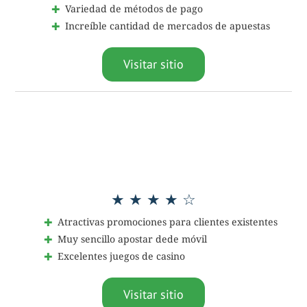
Variedad de métodos de pago
Increíble cantidad de mercados de apuestas
Visitar sitio
★ ★ ★ ★ ☆
Atractivas promociones para clientes existentes
Muy sencillo apostar dede móvil
Excelentes juegos de casino
Visitar sitio