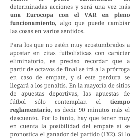
determinadas acciones y será una vez más
una Eurocopa con el VAR en pleno
funcionamiento
, algo que puede cambiar
las cosas en varios sentidos.
Para los que no estén muy acostumbrados a
apostar en citas futbolísticas con carácter
eliminatorio, es preciso recordar que a
partir de octavos de final se irá a la prórroga
en caso de empate, y si este perdura se
llegará a los penaltis. En la mayoría de sitios
de apuestas deportivas, las apuestas de
fútbol sólo contemplan el
tiempo
reglamentario
, es decir 90 minutos más el
descuento. Por lo tanto, hay que tener muy
en cuenta la posibilidad del empate si se
pronostica el ganador del partido (1X2). Si lo