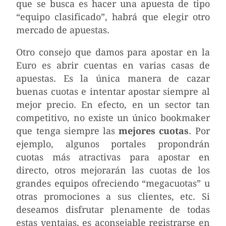
que se busca es hacer una apuesta de tipo
“equipo clasificado”, habrá que elegir otro
mercado de apuestas.
Otro consejo que damos para apostar en la
Euro es abrir cuentas en varias casas de
apuestas. Es la única manera de cazar
buenas cuotas e intentar apostar siempre al
mejor precio. En efecto, en un sector tan
competitivo, no existe un único bookmaker
que tenga siempre las
mejores cuotas
. Por
ejemplo, algunos portales propondrán
cuotas más atractivas para apostar en
directo, otros mejorarán las cuotas de los
grandes equipos ofreciendo “megacuotas” u
otras promociones a sus clientes, etc. Si
deseamos disfrutar plenamente de todas
estas ventajas, es aconsejable registrarse en