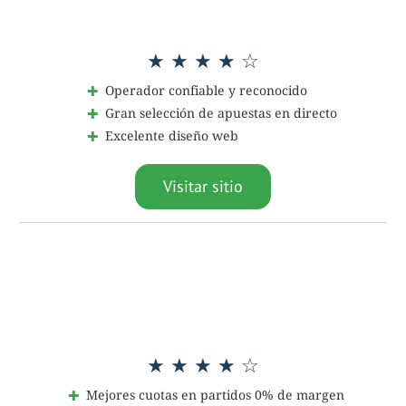
★ ★ ★ ★ ☆
Operador confiable y reconocido
Gran selección de apuestas en directo
Excelente diseño web
Visitar sitio
★ ★ ★ ★ ☆
Mejores cuotas en partidos 0% de margen