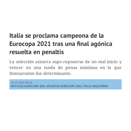
Italia se proclama campeona de la
Eurocopa 2021 tras una final agónica
resuelta en penaltis
La selección azzurra supo reponerse de un mal inicio y
vencer en una tanda de penas máximas en la que
Donnarumm fue determinante.
12-07-2021 00:20
NOTICIAS EUROCOPA 2021
,
APUESTAS EUROCOPA 2021
,
ITALIA
,
INGLATERRA