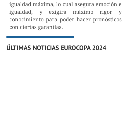
igualdad máxima, lo cual asegura emoción e
igualdad, y exigirá máximo rigor y
conocimiento para poder hacer pronósticos
con ciertas garantías.
ÚLTIMAS NOTICIAS EUROCOPA 2024