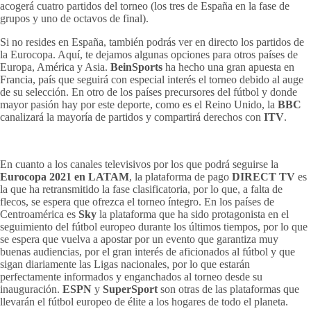
acogerá cuatro partidos del torneo (los tres de España en la fase de
grupos y uno de octavos de final).
Si no resides en España, también podrás ver en directo los partidos de
la Eurocopa. Aquí, te dejamos algunas opciones para otros países de
Europa, América y Asia.
BeinSports
ha hecho una gran apuesta en
Francia, país que seguirá con especial interés el torneo debido al auge
de su selección. En otro de los países precursores del fútbol y donde
mayor pasión hay por este deporte, como es el Reino Unido, la
BBC
canalizará la mayoría de partidos y compartirá derechos con
ITV
.
En cuanto a los canales televisivos por los que podrá seguirse la
Eurocopa 2021 en LATAM
, la plataforma de pago
DIRECT TV
es
la que ha retransmitido la fase clasificatoria, por lo que, a falta de
flecos, se espera que ofrezca el torneo íntegro. En los países de
Centroamérica es
Sky
la plataforma que ha sido protagonista en el
seguimiento del fútbol europeo durante los últimos tiempos, por lo que
se espera que vuelva a apostar por un evento que garantiza muy
buenas audiencias, por el gran interés de aficionados al fútbol y que
sigan diariamente las Ligas nacionales, por lo que estarán
perfectamente informados y enganchados al torneo desde su
inauguración.
ESPN
y
SuperSport
son otras de las plataformas que
llevarán el fútbol europeo de élite a los hogares de todo el planeta.