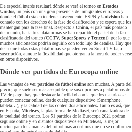
De especial interés resultará dónde se verá el torneo en
Estados
Unidos
, un país con una gran presencia de inmigrantes europeos y
donde el fútbol está en tendencia ascendente. ESPN y
Univisión
han
contado con los derechos de la fase de clasificación y se espera que los
mantengan para la fase final. Respecto a
China
, el país más poblado
del mundo, hasta tres plataformas se han repartido el pastel de la fase
clasificatoria del torneo (
CCTV, SuperSports y Tencent
), por lo que
muchos aficionados podrán seguirlo con todo lujo de detalles. Hay que
decir que todas estas plataformas se pueden ver en Smart TV bajo
suscripción, aunque la flexibilidad que otorgan a la hora de poder verse
en otros dispositivos.
Dónde ver partidos de Eurocopa online
Las ventajas de
ver partidos de fútbol online
son muchas. A parte del
precio, que suele ser más asequible que suscripciones a plataformas de
TV de pago, hay que destacar la facilidad con la que los usuarios se
pueden conectar online, desde cualquier dispositivo (Smartphone,
tableta…), y la calidad de los contenidos adicionales. Tanto es así, que
en España,
Mitele.es
, la plataforma de Mediaset, será canalizadora de
la totalidad del torneo. Los 51 partidos de la Eurocopa 2021 podrán
seguirse online y en distintos dispositivos en Miitele.es, la mejor
opción para los amantes del fútbol más acérrimos que no se conformen
con el partido más destacado del día.