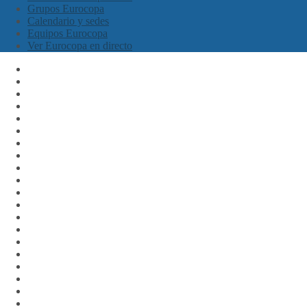
Grupos Eurocopa
Calendario y sedes
Equipos Eurocopa
Ver Eurocopa en directo