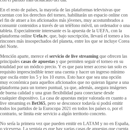
En el resto de países, la mayoría de las plataformas televisivas que
cuentan con los derechos del torneo, habilitarán un espacio online con
el fin de atraer a los aficionados más jóvenes, muy acostumbrados a
consumir contenidos a través de un teléfono móvil, un ordenador o una
tableta. Especialmente interesante es la apuesta de la UEFA, con la
plataforma online
Uefa.tv
, que, bajo suscripción, llevará el torneo a los
rincones más insospechados del planeta, entre los que se incluye Corea
del Norte.
Mención aparte, merece el
servicio de live streaming
que ofrecen las
principales
casas de apuestas
y que permiten seguir el torneo en su
totalidad por un módico precio. Y es que para tener acceso tan solo es
requisito imprescindible tener una cuenta y hacer un ingreso mínimo
que oscila entre los 5 y los 10 euros. Esto hace que sea una opción
muy económica para aquellos aficionados que no quieran ligarse a una
plataforma para un torneo puntual, ya que, además, asegura imágenes
de buena calidad y una gran flexibilidad para conectarse desde
cualquier dispositivo. La casa de apuestas mejor valorada en cuanto a
live streaming es
Bet365
, pero se desconoce todavía si podrá emitir
todos los partidos de la Eurocopa 2021 en todos los países o, por el
contrario, se limita este servicio a algún territorio concreto.
No sería la primera vez que pueden emitir en LATAM y no en España,
o viceversa. La ventaja es que hay varias casas de apuestas que cuenta