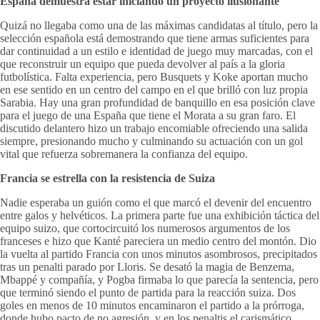
España demuestra estar iniciando un proyecto ilusionante
Quizá no llegaba como una de las máximas candidatas al título, pero la
selección española está demostrando que tiene armas suficientes para
dar continuidad a un estilo e identidad de juego muy marcadas, con el
que reconstruir un equipo que pueda devolver al país a la gloria
futbolística. Falta experiencia, pero Busquets y Koke aportan mucho
en ese sentido en un centro del campo en el que brilló con luz propia
Sarabia. Hay una gran profundidad de banquillo en esa posición clave
para el juego de una España que tiene el Morata a su gran faro. El
discutido delantero hizo un trabajo encomiable ofreciendo una salida
siempre, presionando mucho y culminando su actuación con un gol
vital que refuerza sobremanera la confianza del equipo.
Francia se estrella con la resistencia de Suiza
Nadie esperaba un guión como el que marcó el devenir del encuentro
entre galos y helvéticos. La primera parte fue una exhibición táctica del
equipo suizo, que cortocircuitó los numerosos argumentos de los
franceses e hizo que Kanté pareciera un medio centro del montón. Dio
la vuelta al partido Francia con unos minutos asombrosos, precipitados
tras un penalti parado por Lloris. Se desató la magia de Benzema,
Mbappé y compañía, y Pogba firmaba lo que parecía la sentencia, pero
que terminó siendo el punto de partida para la reacción suiza. Dos
goles en menos de 10 minutos encaminaron el partido a la prórroga,
donde hubo pacto de no agresión, y en los penaltis el carismático