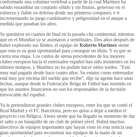
conformado una columna vertebral a partir de la cual Martínez ha
sabido ensamblar un conjunto sólido y sin fisuras, generoso en el
esfuerzo y fiable en defensa desde sus primeros compases, e ir
incrementando su juego combinativo y peligrosidad en el ataque a
medida que pasaban los años.
Se quedaron en cuartos de final en la pasada cita continental, mientras
que en el Mundial ya se asomaron a semifinales. Dos años después de
haber explorado sus límites, el equipo de
Roberto Martínez
siente
que esta es su gran oportunidad para conseguir un título. Y es que se
cierra una etapa. Los cantos de sirena procedentes de los mejores
clubes europeos hacia el entrenador español han sido insistentes en los
últimos tiempos, y Martínez no ha podido hacer oídos sordos. "Está
muy mal pagado desde hace cuatro años. Su estatus como entrenador
está muy por encima del sueldo que recibe", dijo su agente hace unas
fechas, aunque desde la Federación Belga de Fútbol han insistido en
que los asuntos financieros no son los responsables de la decisión
irrevocable del español.
Ya le pretendieron grandes clubes europeos, entre los que se contó el
Real Madrid y el FC Barcelona, pero no quiso a dejar a medios el
proyecto con Bélgica. Ahora siente que ha llegado su momento de dar
el salto a un banquillo de un club de primer nivel. Habrá muchos
directivos de equipos importantes que hayan visto en esta noticia una
gran oportunidad para reconstruir sus equipos de la mano de un