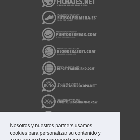
Nosotros y nuestros partners usamos
cookies para personalizar su contenido y