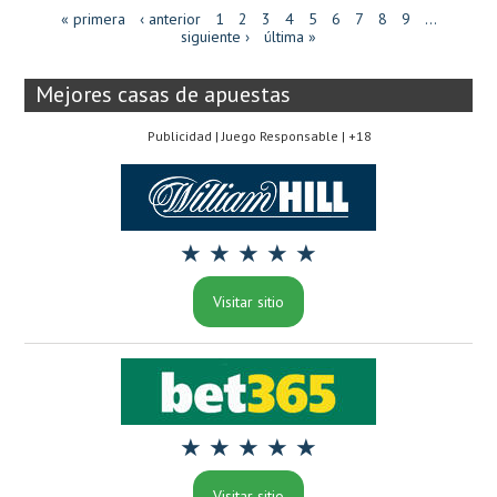
« primera
‹ anterior
1
2
3
4
5
6
7
8
9
…
siguiente ›
última »
Mejores casas de apuestas
Publicidad | Juego Responsable | +18
★ ★ ★ ★ ★
Visitar sitio
★ ★ ★ ★ ★
Visitar sitio