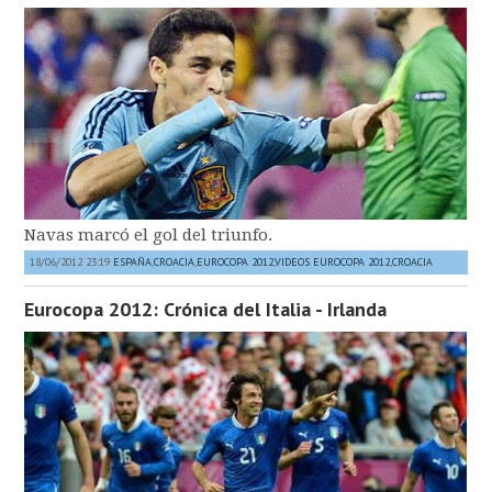
Navas marcó el gol del triunfo.
18/06/2012 23:19
ESPAÑA
,
CROACIA
,
EUROCOPA 2012
,
VIDEOS EUROCOPA 2012
,
CROACIA
Eurocopa 2012: Crónica del Italia - Irlanda