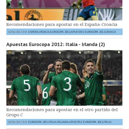
Recomendaciones para apostar en el España-Croacia
18/06/2012 8:41
ESPAÑA
,
CROACIA
,
EUROCOPA 2012
,
APUESTAS EUROCOPA 2012
,
CROACIA
Apuestas Eurocopa 2012: Italia - Irlanda (2)
Recomendaciones para apostar en el otro partido del
Grupo C
18/06/2012 8:41
EUROCOPA 2012
,
ITALIA
,
IRLANDA
,
APUESTAS EUROCOPA 2012
,
ITALIA