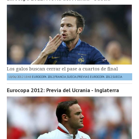
Los galos buscan cerrar el pase a cuartos de final
18/06/2012 18:48
EUROCOPA 2012
,
FRANCIA
,
SUECIA
,
PREVIAS EUROCOPA 2012
,
SUECIA
Eurocopa 2012: Previa del Ucrania - Inglaterra