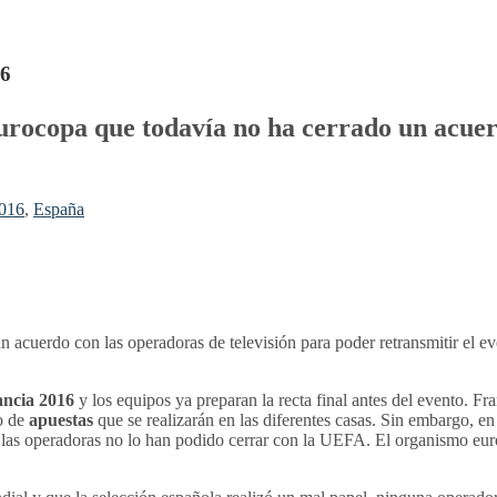
16
 Eurocopa que todavía no ha cerrado un acue
2016
,
España
un acuerdo con las operadoras de televisión para poder retransmitir el e
ancia 2016
y los equipos ya preparan la recta final antes del evento. 
ro de
apuestas
que se realizarán en las diferentes casas. Sin embargo, e
ue las operadoras no lo han podido cerrar con la UEFA. El organismo eu