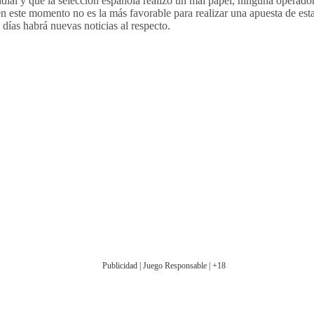
ial y que la selección española realizó un mal papel, ninguna operador
 en este momento no es la más favorable para realizar una apuesta de es
días habrá nuevas noticias al respecto.
Publicidad | Juego Responsable | +18