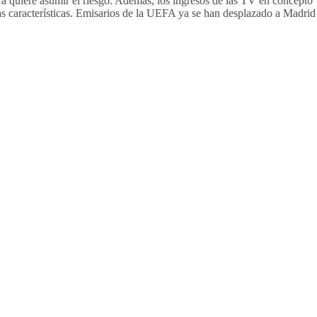
a quiere asumir el riesgo. Además, los ingresos de las TV en concepto
tas características. Emisarios de la UEFA ya se han desplazado a Madrid