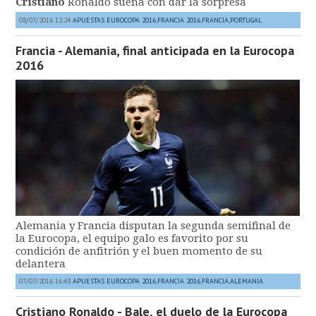
Cristiano
Ronaldo sueña con dar la sorpresa
08/07/2016 12:24
APUESTAS EUROCOPA 2016
,
FRANCIA 2016
,
FRANCIA
,
PORTUGAL
Francia - Alemania, final anticipada en la Eurocopa
2016
Alemania y Francia disputan la segunda semifinal de
la Eurocopa, el equipo galo es favorito por su
condición de anfitrión y el buen momento de su
delantera
07/07/2016 16:43
APUESTAS EUROCOPA 2016
,
FRANCIA 2016
,
FRANCIA
,
ALEMANIA
Cristiano Ronaldo - Bale, el duelo de la Eurocopa