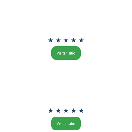
★ ★ ★ ★ ★
Visitar sitio
★ ★ ★ ★ ★
Visitar sitio