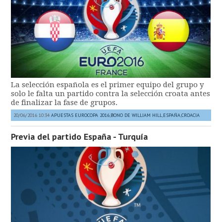
La selección española es el primer equipo del grupo y
solo le falta un partido contra la selección croata antes
de finalizar la fase de grupos.
20/06/2016 10:34
APUESTAS EUROCOPA 2016
,
BONO DE WILLIAM HILL
,
ESPAÑA
,
CROACIA
Previa del partido España - Turquía