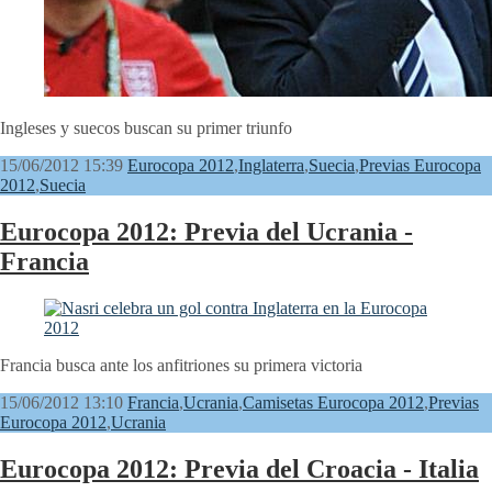
Ingleses y suecos buscan su primer triunfo
15/06/2012 15:39
Eurocopa 2012
,
Inglaterra
,
Suecia
,
Previas Eurocopa
2012
,
Suecia
Eurocopa 2012: Previa del Ucrania -
Francia
Francia busca ante los anfitriones su primera victoria
15/06/2012 13:10
Francia
,
Ucrania
,
Camisetas Eurocopa 2012
,
Previas
Eurocopa 2012
,
Ucrania
Eurocopa 2012: Previa del Croacia - Italia