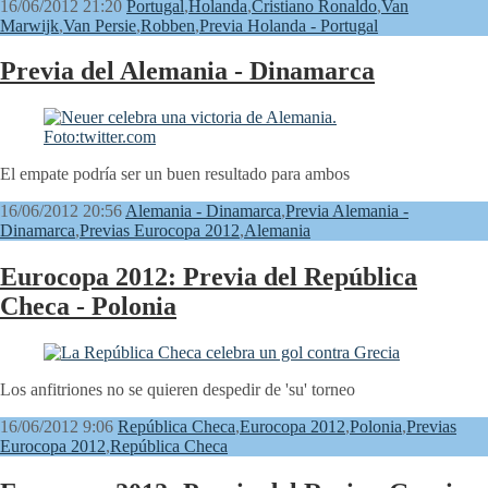
16/06/2012 21:20
Portugal
,
Holanda
,
Cristiano Ronaldo
,
Van
Marwijk
,
Van Persie
,
Robben
,
Previa Holanda - Portugal
Previa del Alemania - Dinamarca
El empate podría ser un buen resultado para ambos
16/06/2012 20:56
Alemania - Dinamarca
,
Previa Alemania -
Dinamarca
,
Previas Eurocopa 2012
,
Alemania
Eurocopa 2012: Previa del República
Checa - Polonia
Los anfitriones no se quieren despedir de 'su' torneo
16/06/2012 9:06
República Checa
,
Eurocopa 2012
,
Polonia
,
Previas
Eurocopa 2012
,
República Checa