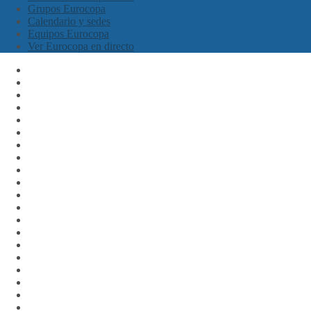
Grupos Eurocopa
Calendario y sedes
Equipos Eurocopa
Ver Eurocopa en directo