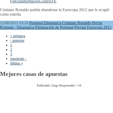
Cristiano Ronaldo podría abandonar la Eurocopa 2012 que le acogió
como estrella
12/06/2012 19:24
Portugal
,
Dinamarca
,
Cristiano Ronaldo
,
Previa
Portugal - Dinamarca
,
Eliminación de Portugal
,
Previas Eurocopa 2012
« primera
‹ anterior
1
2
3
siguiente ›
última »
Mejores casas de apuestas
Publicidad | Juego Responsable | +18