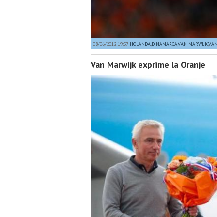
08/06/2012 19:57
HOLANDA
,
DINAMARCA
,
VAN MARWIJK
,
VAN
Van Marwijk exprime la Oranje