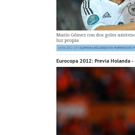
Mario Gómez con dos goles asistenci
luz propia
14/06/2012 2:37
ALEMANIA
,
HOLANDA
,
VAN MARWIJK
,
VAN P
Eurocopa 2012: Previa Holanda -