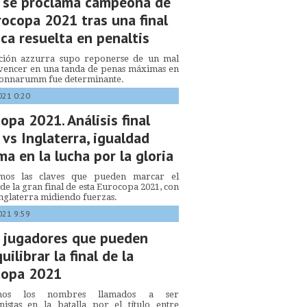
a se proclama campeona de
rocopa 2021 tras una final
ca resuelta en penaltis
cción azzurra supo reponerse de un mal
 vencer en una tanda de penas máximas en
Donnarumm fue determinante.
021 0:20
opa 2021. Análisis final
a vs Inglaterra, igualdad
a en la lucha por la gloria
mos las claves que pueden marcar el
de la gran final de esta Eurocopa 2021, con
 Inglaterra midiendo fuerzas.
021 9:59
 jugadores que pueden
uilibrar la final de la
copa 2021
mos los nombres llamados a ser
nistas en la batalla por el título entre