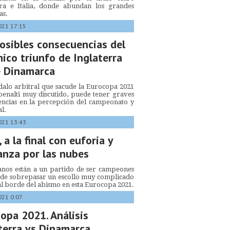
rra e Italia, donde abundan los grandes
as.
021 17:15
osibles consecuencias del
ico triunfo de Inglaterra
e Dinamarca
dalo arbitral que sacude la Eurocopa 2021
penalti muy discutido, puede tener graves
encias en la percepción del campeonato y
al.
021 13:43
, a la final con euforia y
anza por las nubes
ianos están a un partido de ser campeones
 de sobrepasar un escollo muy complicado
al borde del abismo en esta Eurocopa 2021.
021 0:07
opa 2021. Análisis
terra vs Dinamarca,