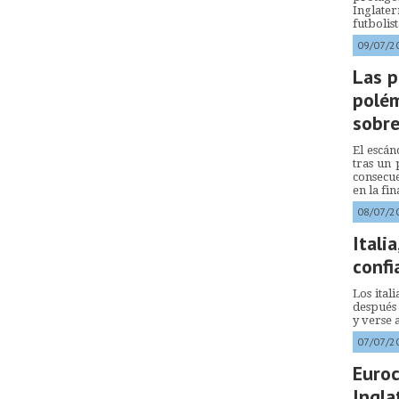
Inglate
futbolist
09/07/2
Las p
polém
sobr
El escán
tras un 
consecu
en la fin
08/07/2
Italia
confi
Los ital
después
y verse 
07/07/2
Euroc
Ingla