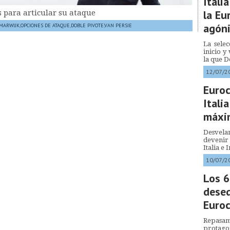
Itali
la Eu
 para articular su ataque
agóni
MARWIJK
,
OPCIONES DE ATAQUE
,
DOBLE PIVOTE
,
VAN PERSIE
La sele
inicio y
la que 
12/07/2
Euroc
Itali
máxim
Desvela
devenir 
Italia e
10/07/2
Los 6
deseq
Euro
Repasa
protago