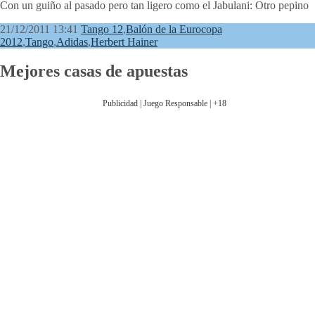
Con un guiño al pasado pero tan ligero como el Jabulani: Otro pepino
21/12/2011 13:41
Tango 12
,
Balón de la Eurocopa
2012
,
Tango
,
Adidas
,
Herbert Hainer
Mejores casas de apuestas
Publicidad | Juego Responsable | +18