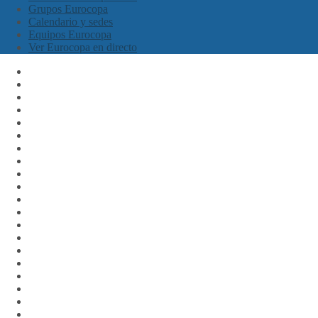
Grupos Eurocopa
Calendario y sedes
Equipos Eurocopa
Ver Eurocopa en directo