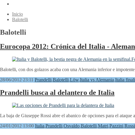
Inicio
Balotelli
Balotelli
Eurocopa 2012: Crónica del Italia - Aleman
Balotelli, con dos golazos acaba con una Alemania inferior e impotente
28/06/2012 23:11
Prandelli
,
Balotelli
,
Löw
,
Italia vs Alemania
,
Italia final
Prandelli busca al delantero de Italia
La baja de Giuseppe Rossi abre el abanico de opciones para el ataque 
24/01/2012 13:00
Italia
,
Prandelli
,
Osvaldo
,
Balotelli
,
Matri
,
Pazzini
,
Rossi