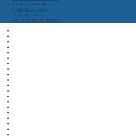
Grupos Eurocopa
Calendario y sedes
Equipos Eurocopa
Ver Eurocopa en directo