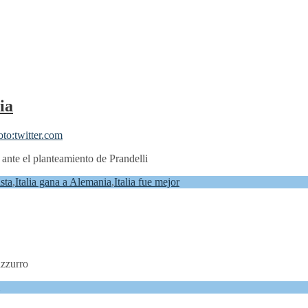
ia
 ante el planteamiento de Prandelli
ista
,
Italia gana a Alemania
,
Italia fue mejor
azzurro