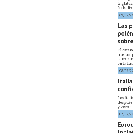
Inglate
futbolist
09/07/2
Las p
polém
sobr
El escán
tras un 
consecu
en la fin
08/07/2
Italia
confi
Los ital
después
y verse 
07/07/2
Euroc
Ingla