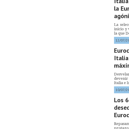
Itali
la Eu
agóni
La sele
inicio y
la que 
12/07/2
Euroc
Itali
máxim
Desvela
devenir 
Italia e
10/07/2
Los 6
deseq
Euro
Repasa
protago