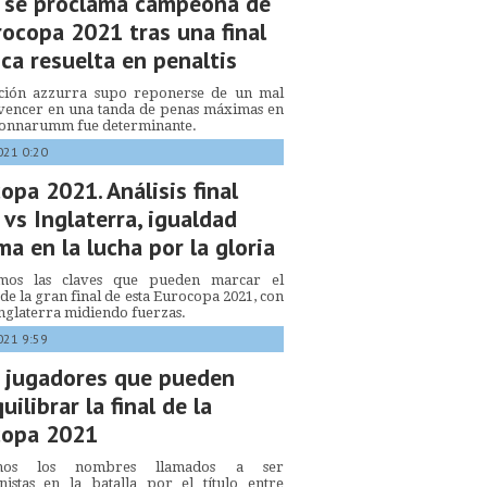
a se proclama campeona de
rocopa 2021 tras una final
ca resuelta en penaltis
cción azzurra supo reponerse de un mal
 vencer en una tanda de penas máximas en
Donnarumm fue determinante.
021 0:20
opa 2021. Análisis final
a vs Inglaterra, igualdad
a en la lucha por la gloria
mos las claves que pueden marcar el
de la gran final de esta Eurocopa 2021, con
 Inglaterra midiendo fuerzas.
021 9:59
 jugadores que pueden
uilibrar la final de la
copa 2021
mos los nombres llamados a ser
nistas en la batalla por el título entre