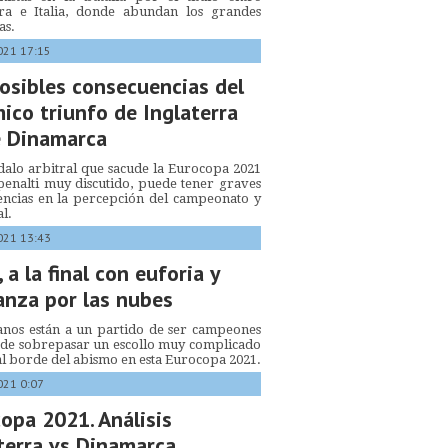
rra e Italia, donde abundan los grandes
as.
021 17:15
osibles consecuencias del
ico triunfo de Inglaterra
e Dinamarca
dalo arbitral que sacude la Eurocopa 2021
penalti muy discutido, puede tener graves
encias en la percepción del campeonato y
al.
021 13:43
, a la final con euforia y
anza por las nubes
ianos están a un partido de ser campeones
 de sobrepasar un escollo muy complicado
al borde del abismo en esta Eurocopa 2021.
021 0:07
opa 2021. Análisis
terra vs Dinamarca,