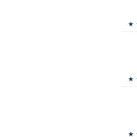
★ 
★ 
★ 