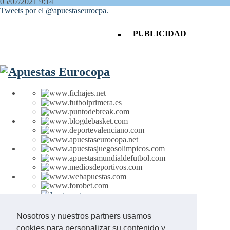
05/07/2021 9:14
Tweets por el @apuestaseurocpa.
PUBLICIDAD
Aviso Legal
Nosotros y nuestros partners usamos
Contacto
cookies para personalizar su contenido y