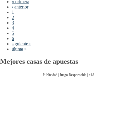
« primera
‹ anterior
1
2
3
4
5
6
siguiente ›
última »
Mejores casas de apuestas
Publicidad | Juego Responsable | +18