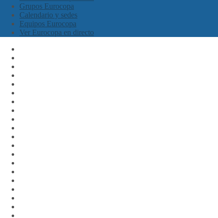
Grupos Eurocopa
Calendario y sedes
Equipos Eurocopa
Ver Eurocopa en directo