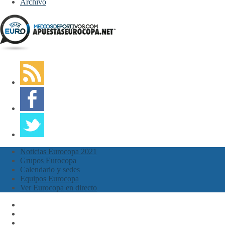
Archivo
Noticias Eurocopa 2021
Grupos Eurocopa
Calendario y sedes
Equipos Eurocopa
Ver Eurocopa en directo