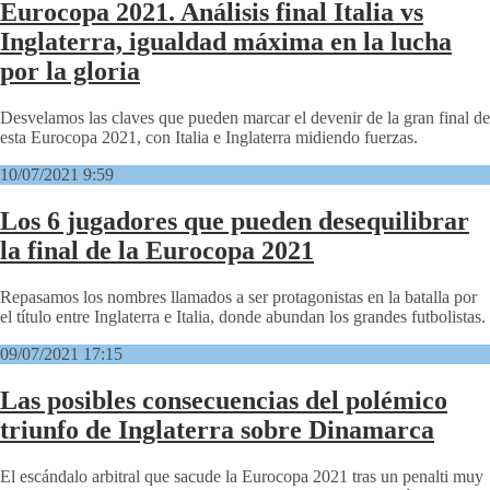
Eurocopa 2021. Análisis final Italia vs
Inglaterra, igualdad máxima en la lucha
por la gloria
Desvelamos las claves que pueden marcar el devenir de la gran final de
esta Eurocopa 2021, con Italia e Inglaterra midiendo fuerzas.
10/07/2021 9:59
Los 6 jugadores que pueden desequilibrar
la final de la Eurocopa 2021
Repasamos los nombres llamados a ser protagonistas en la batalla por
el título entre Inglaterra e Italia, donde abundan los grandes futbolistas.
09/07/2021 17:15
Las posibles consecuencias del polémico
triunfo de Inglaterra sobre Dinamarca
El escándalo arbitral que sacude la Eurocopa 2021 tras un penalti muy