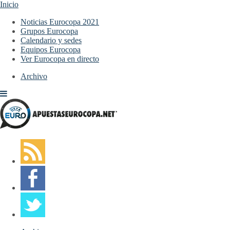
Inicio
Noticias Eurocopa 2021
Grupos Eurocopa
Calendario y sedes
Equipos Eurocopa
Ver Eurocopa en directo
Archivo