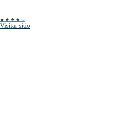
★ ★ ★ ★ ☆
Visitar sitio