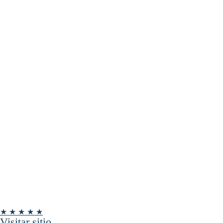
★ ★ ★ ★ ★
Visitar sitio