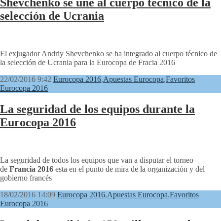
Shevchenko se une al cuerpo técnico de la
selección de Ucrania
El exjugador Andriy Shevchenko se ha integrado al cuerpo técnico de
la selección de Ucrania para la Eurocopa de Fracia 2016
22/02/2016 9:42
Eurocopa 2016
,
Apuestas Eurocopa
,
Favoritos
Eurocopa 2016
La seguridad de los equipos durante la
Eurocopa 2016
La seguridad de todos los equipos que van a disputar el torneo
de
Francia 2016
esta en el punto de mira de la organización y del
gobierno francés
18/02/2016 14:09
Eurocopa 2016
,
Apuestas Eurocopa
,
Favoritos
Eurocopa 2016