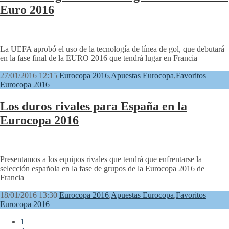
Euro 2016
La UEFA aprobó el uso de la tecnología de línea de gol, que debutará
en la fase final de la EURO 2016 que tendrá lugar en Francia
27/01/2016 12:15
Eurocopa 2016
,
Apuestas Eurocopa
,
Favoritos
Eurocopa 2016
Los duros rivales para España en la
Eurocopa 2016
Presentamos a los equipos rivales que tendrá que enfrentarse la
selección española en la fase de grupos de la Eurocopa 2016 de
Francia
18/01/2016 13:30
Eurocopa 2016
,
Apuestas Eurocopa
,
Favoritos
Eurocopa 2016
1