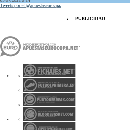
05/07/2021 9:14
Tweets por el @apuestaseurocpa.
PUBLICIDAD