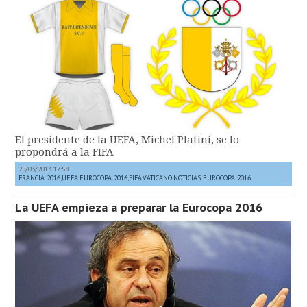
El presidente de la UEFA, Michel Platini, se lo
propondrá a la FIFA
25/03/2013 17:58
FRANCIA 2016
,
UEFA
,
EUROCOPA 2016
,
FIFA
,
VATICANO
,
NOTICIAS EUROCOPA 2016
La UEFA empieza a preparar la Eurocopa 2016