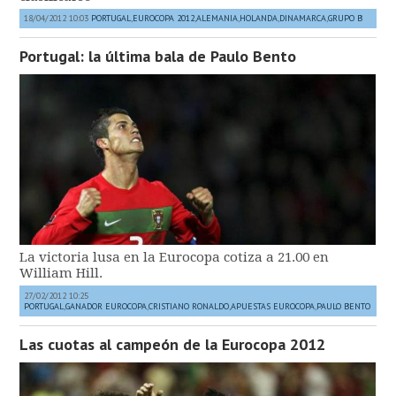
18/04/2012 10:03
PORTUGAL
,
EUROCOPA 2012
,
ALEMANIA
,
HOLANDA
,
DINAMARCA
,
GRUPO B
Portugal: la última bala de Paulo Bento
La victoria lusa en la Eurocopa cotiza a 21.00 en
William Hill.
27/02/2012 10:25
PORTUGAL
,
GANADOR EUROCOPA
,
CRISTIANO RONALDO
,
APUESTAS EUROCOPA
,
PAULO BENTO
Las cuotas al campeón de la Eurocopa 2012