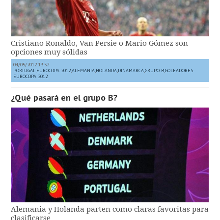
Cristiano Ronaldo, Van Persie o Mario Gómez son
opciones muy sólidas
04/05/2012 13:52
PORTUGAL
,
EUROCOPA 2012
,
ALEMANIA
,
HOLANDA
,
DINAMARCA
,
GRUPO B
,
GOLEADORES
EUROCOPA 2012
¿Qué pasará en el grupo B?
Alemania y Holanda parten como claras favoritas para
clasificarse