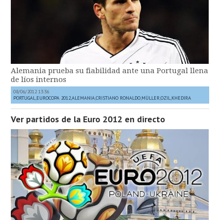
Alemania prueba su fiabilidad ante una Portugal llena
de líos internos
08/06/2012 13:36
PORTUGAL
,
EUROCOPA 2012
,
ALEMANIA
,
CRISTIANO RONALDO
,
MÜLLER
,
OZIL
,
KHEDIRA
Ver partidos de la Euro 2012 en directo