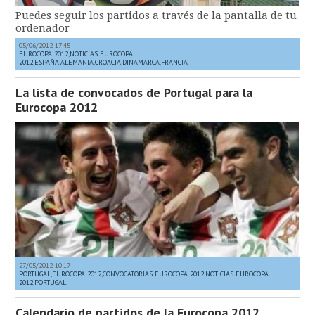
Puedes seguir los partidos a través de la pantalla de tu
ordenador
05/06/2012 17:45
EUROCOPA 2012
,
NOTICIAS EUROCOPA
2012
,
ESPAÑA
,
ALEMANIA
,
CROACIA
,
DINAMARCA
,
FRANCIA
La lista de convocados de Portugal para la
Eurocopa 2012
27/05/2012 10:17
PORTUGAL
,
EUROCOPA 2012
,
CONVOCATORIAS EUROCOPA 2012
,
NOTICIAS EUROCOPA
2012
,
PORTUGAL
Calendario de partidos de la Eurocopa 2012