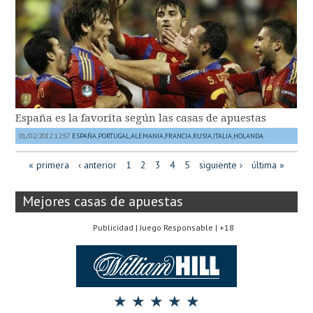
España es la favorita según las casas de apuestas
01/02/2012 12:57
ESPAÑA
,
PORTUGAL
,
ALEMANIA
,
FRANCIA
,
RUSIA
,
ITALIA
,
HOLANDA
« primera
‹ anterior
1
2
3
4
5
siguiente ›
última »
Mejores casas de apuestas
Publicidad | Juego Responsable | +18
★ ★ ★ ★ ★