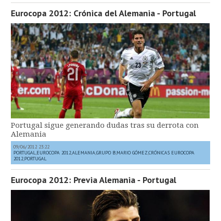
Eurocopa 2012: Crónica del Alemania - Portugal
Portugal sigue generando dudas tras su derrota con
Alemania
09/06/2012 23:22
PORTUGAL
,
EUROCOPA 2012
,
ALEMANIA
,
GRUPO B
,
MARIO GÓMEZ
,
CRÓNICAS EUROCOPA
2012
,
PORTUGAL
Eurocopa 2012: Previa Alemania - Portugal