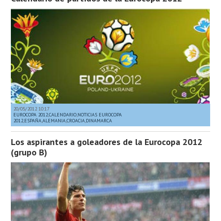
20/05/2012 10:17
EUROCOPA 2012
,
CALENDARIO
,
NOTICIAS EUROCOPA
2012
,
ESPAÑA
,
ALEMANIA
,
CROACIA
,
DINAMARCA
Los aspirantes a goleadores de la Eurocopa 2012
(grupo B)