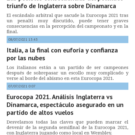
triunfo de Inglaterra sobre Dinamarca
El escándalo arbitral que sacude la Eurocopa 2021 tras
un penalti muy discutido, puede tener graves
consecuencias en la percepción del campeonato y en la
final.
08/07/2021 13:43
Italia, a la final con euforia y confianza
por las nubes
Los italianos están a un partido de ser campeones
después de sobrepasar un escollo muy complicado y
verse al borde del abismo en esta Eurocopa 2021.
07/07/2021 0:07
Eurocopa 2021. Análisis Inglaterra vs
Dinamarca, espectáculo asegurado en un
partido de altos vuelos
Desvelamos todas las claves que pueden marcar el
devenir de la segunda semifinal de la Eurocopa 2021,
con Inglaterra jugando como local en Wembley.