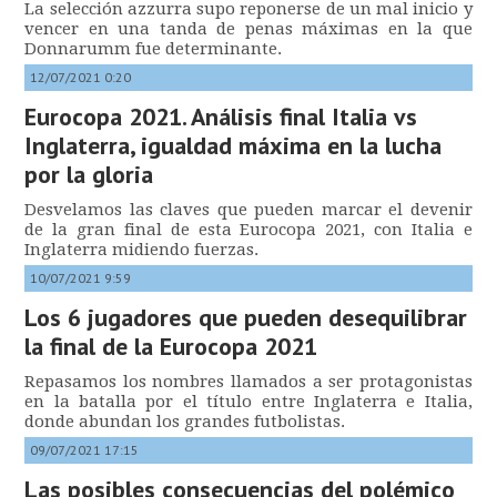
La selección azzurra supo reponerse de un mal inicio y
vencer en una tanda de penas máximas en la que
Donnarumm fue determinante.
12/07/2021 0:20
Eurocopa 2021. Análisis final Italia vs
Inglaterra, igualdad máxima en la lucha
por la gloria
Desvelamos las claves que pueden marcar el devenir
de la gran final de esta Eurocopa 2021, con Italia e
Inglaterra midiendo fuerzas.
10/07/2021 9:59
Los 6 jugadores que pueden desequilibrar
la final de la Eurocopa 2021
Repasamos los nombres llamados a ser protagonistas
en la batalla por el título entre Inglaterra e Italia,
donde abundan los grandes futbolistas.
09/07/2021 17:15
Las posibles consecuencias del polémico