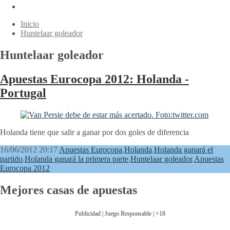
Inicio
Huntelaar goleador
Huntelaar goleador
Apuestas Eurocopa 2012: Holanda -
Portugal
Holanda tiene que salir a ganar por dos goles de diferencia
16/06/2012 20:17
Apuestas Eurocopa
,
Holanda
,
Holanda ganará el
partido
,
Holanda ganará la primera parte
,
Huntelaar goleador
,
Apuestas
Eurocopa 2012
Mejores casas de apuestas
Publicidad | Juego Responsable | +18