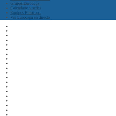
Grupos Eurocopa
Calendario y sedes
Equipos Eurocopa
Ver Eurocopa en directo